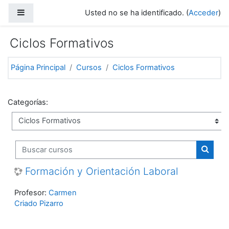
Salta al contenido principal
Panel lateral
Usted no se ha identificado. (
Acceder
)
Ciclos Formativos
Página Principal
Cursos
Ciclos Formativos
Categorías:
Buscar cursos
Buscar
Formación y Orientación Laboral
Profesor:
Carmen
Criado Pizarro